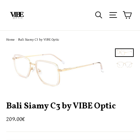
Passer
au
Pan
Rechercher
Navigatio
contenu
Home
/
Bali Siamy C3 by VIBE Optic
Bali Siamy C3 by VIBE Optic
Prix
209.00€
régulier