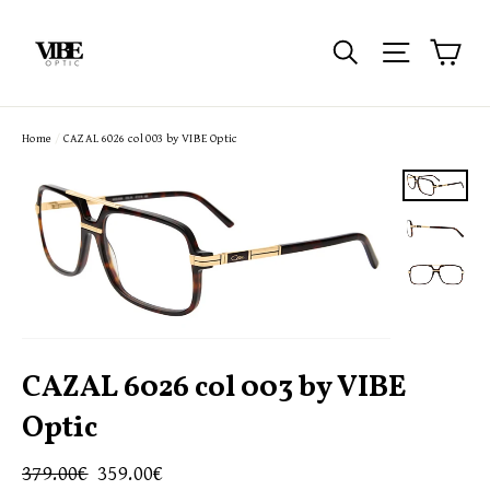
Passer
au
Pan
Rechercher
Navigatio
contenu
Home
/
CAZAL 6026 col 003 by VIBE Optic
CAZAL 6026 col 003 by VIBE
Optic
Prix
Prix
379.00€
359.00€