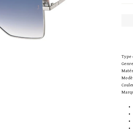
Type 
Genre
Matér
Modè
Coule
Marq