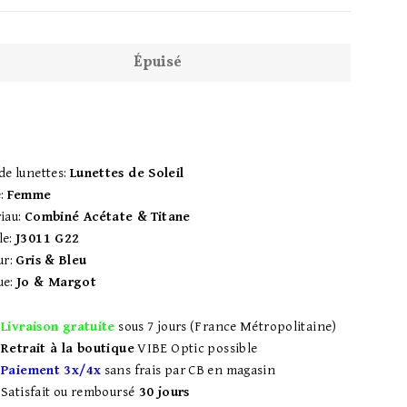
Épuisé
de lunettes:
Lunettes de Soleil
:
Femme
iau:
Combiné Acétate &
Titane
le:
J3011 G22
ur:
Gris & Bleu
ue:
Jo & Margot
Livraison gratuite
sous 7 jours (France Métropolitaine)
Retrait à la boutique
VIBE Optic possible
Paiement 3x/4x
sans frais par CB en magasin
Satisfait ou remboursé
30 jours