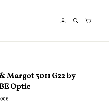
Panier
Se connecter
Rechercher
 & Margot 3011 G22 by
BE Optic
.00€
er