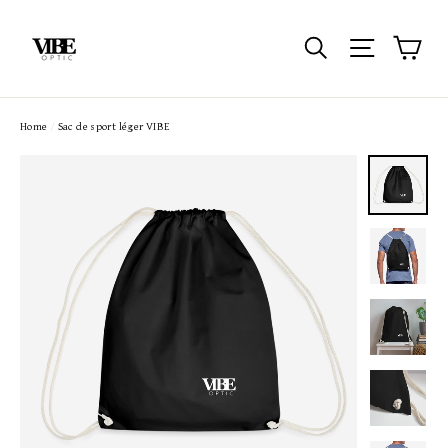
Passer
au
Pan
Rechercher
Navigatio
contenu
Home
/
Sac de sport léger VIBE