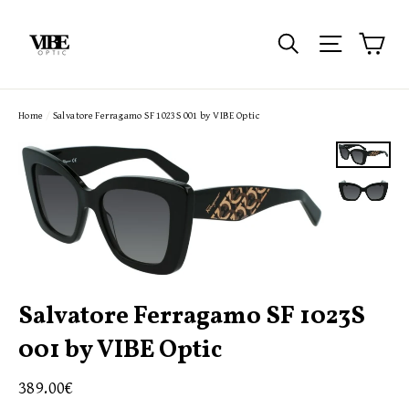
Passer
au
Pan
Rechercher
Navigatio
contenu
Home
/
Salvatore Ferragamo SF 1023S 001 by VIBE Optic
Salvatore Ferragamo SF 1023S
001 by VIBE Optic
Prix
389.00€
régulier