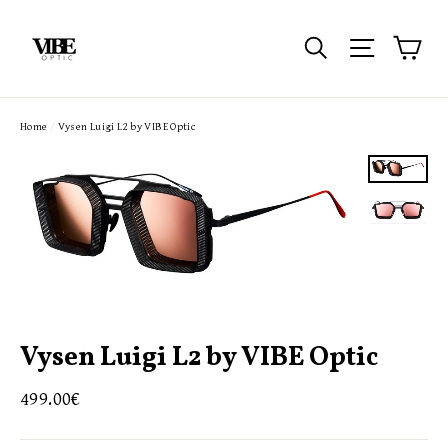
Passer
au
Pan
Rechercher
Navigatio
contenu
Home
/
Vysen Luigi L2 by VIBE Optic
Vysen Luigi L2 by VIBE Optic
Prix
499.00€
régulier